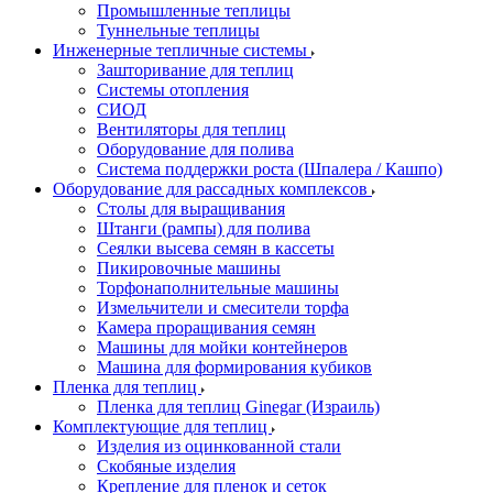
Промышленные теплицы
Туннельные теплицы
Инженерные тепличные системы
Зашторивание для теплиц
Системы отопления
СИОД
Вентиляторы для теплиц
Оборудование для полива
Система поддержки роста (Шпалера / Кашпо)
Оборудование для рассадных комплексов
Столы для выращивания
Штанги (рампы) для полива
Сеялки высева семян в кассеты
Пикировочные машины
Торфонаполнительные машины
Измельчители и смесители торфа
Камера проращивания семян
Машины для мойки контейнеров
Машина для формирования кубиков
Пленка для теплиц
Пленка для теплиц Ginegar (Израиль)
Комплектующие для теплиц
Изделия из оцинкованной стали
Скобяные изделия
Крепление для пленок и сеток