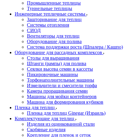
Промышленные теплицы
Туннельные теплицы
Инженерные тепличные системы
Зашторивание для теплиц
Системы отопления
СИОД
Вентиляторы для теплиц
Оборудование для полива
Система поддержки роста (Шпалера / Кашпо)
Оборудование для рассадных комплексов
Столы для выращивания
Штанги (рампы) для полива
Сеялки высева семян в кассеты
Пикировочные машины
Торфонаполнительные машины
Измельчители и смесители торфа
Камера проращивания семян
Машины для мойки контейнеров
Машина для формирования кубиков
Пленка для теплиц
Пленка для теплиц Ginegar (Израиль)
Комплектующие для теплиц
Изделия из оцинкованной стали
Скобяные изделия
Крепление для пленок и сеток