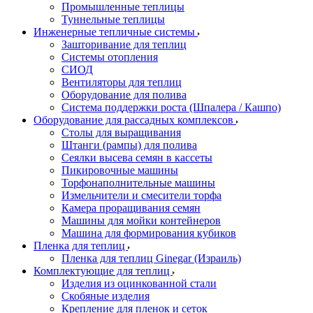
Промышленные теплицы
Туннельные теплицы
Инженерные тепличные системы
Зашторивание для теплиц
Системы отопления
СИОД
Вентиляторы для теплиц
Оборудование для полива
Система поддержки роста (Шпалера / Кашпо)
Оборудование для рассадных комплексов
Столы для выращивания
Штанги (рампы) для полива
Сеялки высева семян в кассеты
Пикировочные машины
Торфонаполнительные машины
Измельчители и смесители торфа
Камера проращивания семян
Машины для мойки контейнеров
Машина для формирования кубиков
Пленка для теплиц
Пленка для теплиц Ginegar (Израиль)
Комплектующие для теплиц
Изделия из оцинкованной стали
Скобяные изделия
Крепление для пленок и сеток