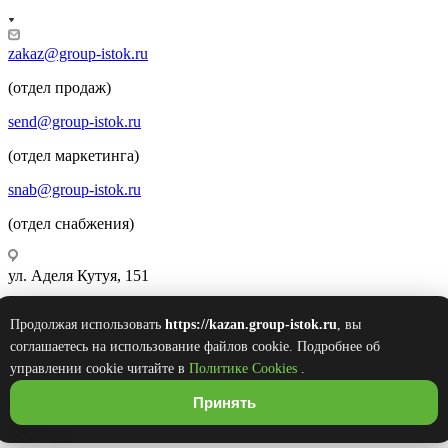
zakaz@group-istok.ru
(отдел продаж)
send@group-istok.ru
(отдел маркетинга)
snab@group-istok.ru
(отдел снабжения)
ул. Аделя Кутуя, 151
Продолжая использовать
https://kazan.group-istok.ru
, вы
© 2026 Инновационные Современные Теплицы
соглашаетесь на использование файлов cookie. Подробнее об
Оборудование Комплектующие (ИСТОК)
управлении cookie читайте в
Политике Cookies
.
Принять