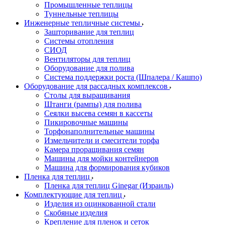
Промышленные теплицы
Туннельные теплицы
Инженерные тепличные системы
Зашторивание для теплиц
Системы отопления
СИОД
Вентиляторы для теплиц
Оборудование для полива
Система поддержки роста (Шпалера / Кашпо)
Оборудование для рассадных комплексов
Столы для выращивания
Штанги (рампы) для полива
Сеялки высева семян в кассеты
Пикировочные машины
Торфонаполнительные машины
Измельчители и смесители торфа
Камера проращивания семян
Машины для мойки контейнеров
Машина для формирования кубиков
Пленка для теплиц
Пленка для теплиц Ginegar (Израиль)
Комплектующие для теплиц
Изделия из оцинкованной стали
Скобяные изделия
Крепление для пленок и сеток