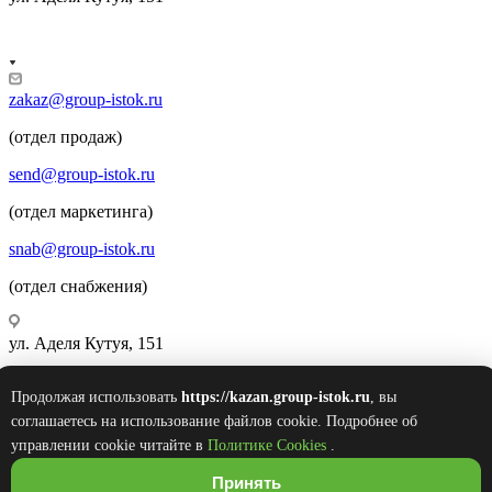
zakaz@group-istok.ru
(отдел продаж)
send@group-istok.ru
(отдел маркетинга)
snab@group-istok.ru
(отдел снабжения)
ул. Аделя Кутуя, 151
Продолжая использовать
https://kazan.group-istok.ru
, вы
© 2026 Инновационные Современные Теплицы
соглашаетесь на использование файлов cookie. Подробнее об
Оборудование Комплектующие (ИСТОК)
управлении cookie читайте в
Политике Cookies
.
Принять