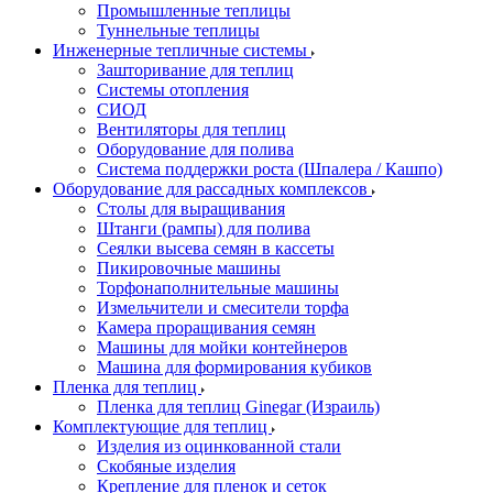
Промышленные теплицы
Туннельные теплицы
Инженерные тепличные системы
Зашторивание для теплиц
Системы отопления
СИОД
Вентиляторы для теплиц
Оборудование для полива
Система поддержки роста (Шпалера / Кашпо)
Оборудование для рассадных комплексов
Столы для выращивания
Штанги (рампы) для полива
Сеялки высева семян в кассеты
Пикировочные машины
Торфонаполнительные машины
Измельчители и смесители торфа
Камера проращивания семян
Машины для мойки контейнеров
Машина для формирования кубиков
Пленка для теплиц
Пленка для теплиц Ginegar (Израиль)
Комплектующие для теплиц
Изделия из оцинкованной стали
Скобяные изделия
Крепление для пленок и сеток