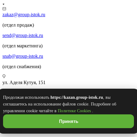
zakaz@group-istok.ru
(отдел продаж)
send@group-istok.ru
(отдел маркетинга)
snab@group-istok.ru
(отдел снабжения)
ул. Аделя Кутуя, 151
Продолжая использовать
https://kazan.group-istok.ru
, вы
© 2026 Инновационные Современные Теплицы
соглашаетесь на использование файлов cookie. Подробнее об
Оборудование Комплектующие (ИСТОК)
управлении cookie читайте в
Политике Cookies
.
Принять