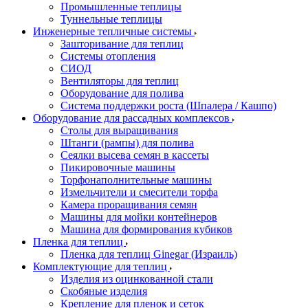
Промышленные теплицы
Туннельные теплицы
Инженерные тепличные системы
Зашторивание для теплиц
Системы отопления
СИОД
Вентиляторы для теплиц
Оборудование для полива
Система поддержки роста (Шпалера / Кашпо)
Оборудование для рассадных комплексов
Столы для выращивания
Штанги (рампы) для полива
Сеялки высева семян в кассеты
Пикировочные машины
Торфонаполнительные машины
Измельчители и смесители торфа
Камера проращивания семян
Машины для мойки контейнеров
Машина для формирования кубиков
Пленка для теплиц
Пленка для теплиц Ginegar (Израиль)
Комплектующие для теплиц
Изделия из оцинкованной стали
Скобяные изделия
Крепление для пленок и сеток