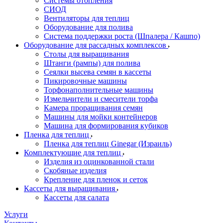
Системы отопления
СИОД
Вентиляторы для теплиц
Оборудование для полива
Система поддержки роста (Шпалера / Кашпо)
Оборудование для рассадных комплексов
Столы для выращивания
Штанги (рампы) для полива
Сеялки высева семян в кассеты
Пикировочные машины
Торфонаполнительные машины
Измельчители и смесители торфа
Камера проращивания семян
Машины для мойки контейнеров
Машина для формирования кубиков
Пленка для теплиц
Пленка для теплиц Ginegar (Израиль)
Комплектующие для теплиц
Изделия из оцинкованной стали
Скобяные изделия
Крепление для пленок и сеток
Кассеты для выращивания
Кассеты для салата
Услуги