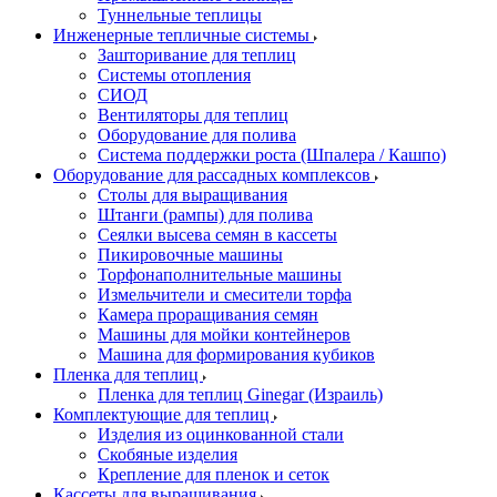
Туннельные теплицы
Инженерные тепличные системы
Зашторивание для теплиц
Системы отопления
СИОД
Вентиляторы для теплиц
Оборудование для полива
Система поддержки роста (Шпалера / Кашпо)
Оборудование для рассадных комплексов
Столы для выращивания
Штанги (рампы) для полива
Сеялки высева семян в кассеты
Пикировочные машины
Торфонаполнительные машины
Измельчители и смесители торфа
Камера проращивания семян
Машины для мойки контейнеров
Машина для формирования кубиков
Пленка для теплиц
Пленка для теплиц Ginegar (Израиль)
Комплектующие для теплиц
Изделия из оцинкованной стали
Скобяные изделия
Крепление для пленок и сеток
Кассеты для выращивания