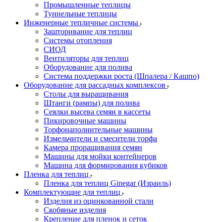
Промышленные теплицы
Туннельные теплицы
Инженерные тепличные системы
Зашторивание для теплиц
Системы отопления
СИОД
Вентиляторы для теплиц
Оборудование для полива
Система поддержки роста (Шпалера / Кашпо)
Оборудование для рассадных комплексов
Столы для выращивания
Штанги (рампы) для полива
Сеялки высева семян в кассеты
Пикировочные машины
Торфонаполнительные машины
Измельчители и смесители торфа
Камера проращивания семян
Машины для мойки контейнеров
Машина для формирования кубиков
Пленка для теплиц
Пленка для теплиц Ginegar (Израиль)
Комплектующие для теплиц
Изделия из оцинкованной стали
Скобяные изделия
Крепление для пленок и сеток