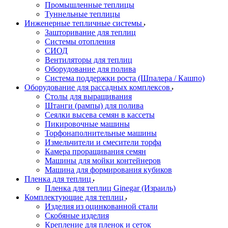
Промышленные теплицы
Туннельные теплицы
Инженерные тепличные системы
Зашторивание для теплиц
Системы отопления
СИОД
Вентиляторы для теплиц
Оборудование для полива
Система поддержки роста (Шпалера / Кашпо)
Оборудование для рассадных комплексов
Столы для выращивания
Штанги (рампы) для полива
Сеялки высева семян в кассеты
Пикировочные машины
Торфонаполнительные машины
Измельчители и смесители торфа
Камера проращивания семян
Машины для мойки контейнеров
Машина для формирования кубиков
Пленка для теплиц
Пленка для теплиц Ginegar (Израиль)
Комплектующие для теплиц
Изделия из оцинкованной стали
Скобяные изделия
Крепление для пленок и сеток