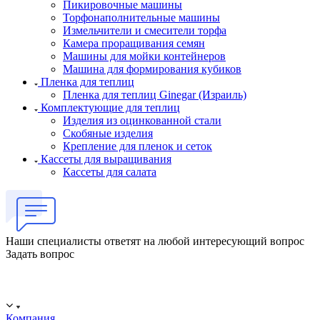
Пикировочные машины
Торфонаполнительные машины
Измельчители и смесители торфа
Камера проращивания семян
Машины для мойки контейнеров
Машина для формирования кубиков
Пленка для теплиц
Пленка для теплиц Ginegar (Израиль)
Комплектующие для теплиц
Изделия из оцинкованной стали
Скобяные изделия
Крепление для пленок и сеток
Кассеты для выращивания
Кассеты для салата
Наши специалисты ответят на любой интересующий вопрос
Задать вопрос
ООО "ИСТОК": работаем с 2006 года.
ИНН: 2312288395, ОГРН 1192375082272
Компания