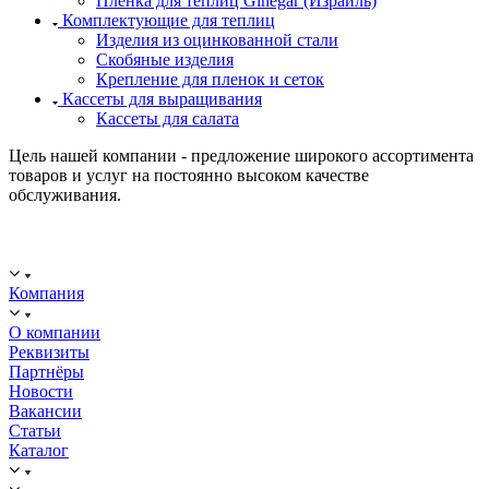
Пленка для теплиц Ginegar (Израиль)
Комплектующие для теплиц
Изделия из оцинкованной стали
Скобяные изделия
Крепление для пленок и сеток
Кассеты для выращивания
Кассеты для салата
Цель нашей компании - предложение широкого ассортимента
товаров и услуг на постоянно высоком качестве
обслуживания.
ООО "ИСТОК": работаем с 2006 года.
ИНН: 2312288395, ОГРН 1192375082272
Компания
О компании
Реквизиты
Партнёры
Новости
Вакансии
Статьи
Каталог