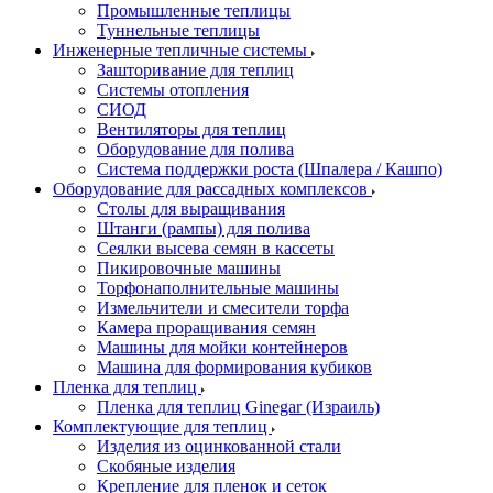
Промышленные теплицы
Туннельные теплицы
Инженерные тепличные системы
Зашторивание для теплиц
Системы отопления
СИОД
Вентиляторы для теплиц
Оборудование для полива
Система поддержки роста (Шпалера / Кашпо)
Оборудование для рассадных комплексов
Столы для выращивания
Штанги (рампы) для полива
Сеялки высева семян в кассеты
Пикировочные машины
Торфонаполнительные машины
Измельчители и смесители торфа
Камера проращивания семян
Машины для мойки контейнеров
Машина для формирования кубиков
Пленка для теплиц
Пленка для теплиц Ginegar (Израиль)
Комплектующие для теплиц
Изделия из оцинкованной стали
Скобяные изделия
Крепление для пленок и сеток