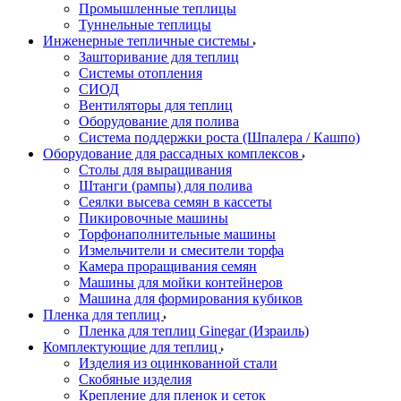
Промышленные теплицы
Туннельные теплицы
Инженерные тепличные системы
Зашторивание для теплиц
Системы отопления
СИОД
Вентиляторы для теплиц
Оборудование для полива
Система поддержки роста (Шпалера / Кашпо)
Оборудование для рассадных комплексов
Столы для выращивания
Штанги (рампы) для полива
Сеялки высева семян в кассеты
Пикировочные машины
Торфонаполнительные машины
Измельчители и смесители торфа
Камера проращивания семян
Машины для мойки контейнеров
Машина для формирования кубиков
Пленка для теплиц
Пленка для теплиц Ginegar (Израиль)
Комплектующие для теплиц
Изделия из оцинкованной стали
Скобяные изделия
Крепление для пленок и сеток