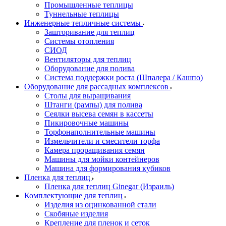
Промышленные теплицы
Туннельные теплицы
Инженерные тепличные системы
Зашторивание для теплиц
Системы отопления
СИОД
Вентиляторы для теплиц
Оборудование для полива
Система поддержки роста (Шпалера / Кашпо)
Оборудование для рассадных комплексов
Столы для выращивания
Штанги (рампы) для полива
Сеялки высева семян в кассеты
Пикировочные машины
Торфонаполнительные машины
Измельчители и смесители торфа
Камера проращивания семян
Машины для мойки контейнеров
Машина для формирования кубиков
Пленка для теплиц
Пленка для теплиц Ginegar (Израиль)
Комплектующие для теплиц
Изделия из оцинкованной стали
Скобяные изделия
Крепление для пленок и сеток