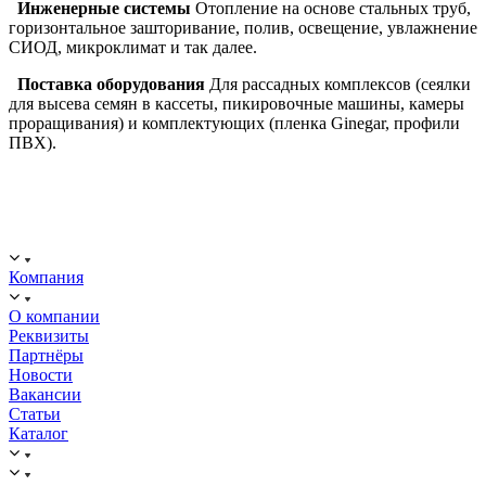
Инженерные системы
Отопление на основе стальных труб,
горизонтальное зашторивание, полив, освещение, увлажнение
СИОД, микроклимат и так далее.
Поставка оборудования
Для рассадных комплексов (сеялки
для высева семян в кассеты, пикировочные машины, камеры
проращивания) и комплектующих (пленка Ginegar, профили
ПВХ).
ООО "ИСТОК": работаем с 2006 года.
ИНН: 2312288395, ОГРН 1192375082272
Компания
О компании
Реквизиты
Партнёры
Новости
Вакансии
Статьи
Каталог