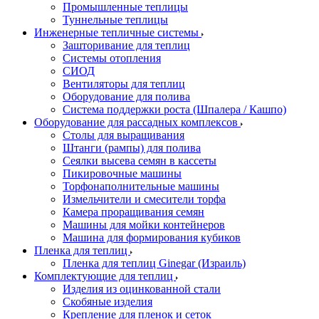
Промышленные теплицы
Туннельные теплицы
Инженерные тепличные системы
Зашторивание для теплиц
Системы отопления
СИОД
Вентиляторы для теплиц
Оборудование для полива
Система поддержки роста (Шпалера / Кашпо)
Оборудование для рассадных комплексов
Столы для выращивания
Штанги (рампы) для полива
Сеялки высева семян в кассеты
Пикировочные машины
Торфонаполнительные машины
Измельчители и смесители торфа
Камера проращивания семян
Машины для мойки контейнеров
Машина для формирования кубиков
Пленка для теплиц
Пленка для теплиц Ginegar (Израиль)
Комплектующие для теплиц
Изделия из оцинкованной стали
Скобяные изделия
Крепление для пленок и сеток