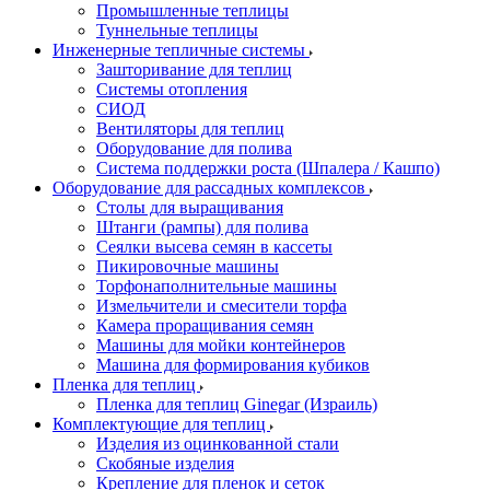
Промышленные теплицы
Туннельные теплицы
Инженерные тепличные системы
Зашторивание для теплиц
Системы отопления
СИОД
Вентиляторы для теплиц
Оборудование для полива
Система поддержки роста (Шпалера / Кашпо)
Оборудование для рассадных комплексов
Столы для выращивания
Штанги (рампы) для полива
Сеялки высева семян в кассеты
Пикировочные машины
Торфонаполнительные машины
Измельчители и смесители торфа
Камера проращивания семян
Машины для мойки контейнеров
Машина для формирования кубиков
Пленка для теплиц
Пленка для теплиц Ginegar (Израиль)
Комплектующие для теплиц
Изделия из оцинкованной стали
Скобяные изделия
Крепление для пленок и сеток