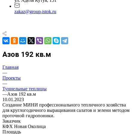
ул. Аделя Кутуя, 151
zakaz@group-istok.ru
Азов 192 кв.м
Главная
—
Проекты
—
Туннельные теплицы
—
Азов 192 кв.м
10.01.2023
Создание МИНИ профессионального тепличного хозяйства
для круглогодичного выращивания салатов и зелени методом
проточной гидропоники.
Заказчик
КФХ Новая Околица
Площадь