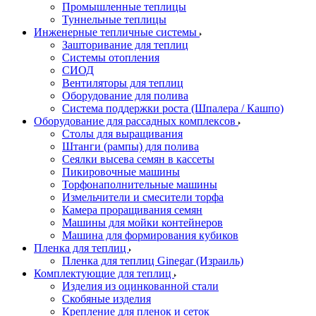
Промышленные теплицы
Туннельные теплицы
Инженерные тепличные системы
Зашторивание для теплиц
Системы отопления
СИОД
Вентиляторы для теплиц
Оборудование для полива
Система поддержки роста (Шпалера / Кашпо)
Оборудование для рассадных комплексов
Столы для выращивания
Штанги (рампы) для полива
Сеялки высева семян в кассеты
Пикировочные машины
Торфонаполнительные машины
Измельчители и смесители торфа
Камера проращивания семян
Машины для мойки контейнеров
Машина для формирования кубиков
Пленка для теплиц
Пленка для теплиц Ginegar (Израиль)
Комплектующие для теплиц
Изделия из оцинкованной стали
Скобяные изделия
Крепление для пленок и сеток