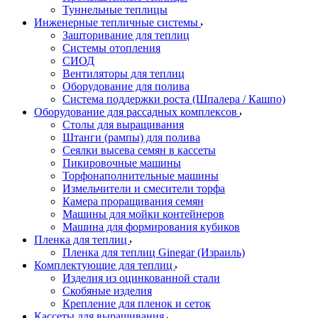
Туннельные теплицы
Инженерные тепличные системы
Зашторивание для теплиц
Системы отопления
СИОД
Вентиляторы для теплиц
Оборудование для полива
Система поддержки роста (Шпалера / Кашпо)
Оборудование для рассадных комплексов
Столы для выращивания
Штанги (рампы) для полива
Сеялки высева семян в кассеты
Пикировочные машины
Торфонаполнительные машины
Измельчители и смесители торфа
Камера проращивания семян
Машины для мойки контейнеров
Машина для формирования кубиков
Пленка для теплиц
Пленка для теплиц Ginegar (Израиль)
Комплектующие для теплиц
Изделия из оцинкованной стали
Скобяные изделия
Крепление для пленок и сеток
Кассеты для выращивания