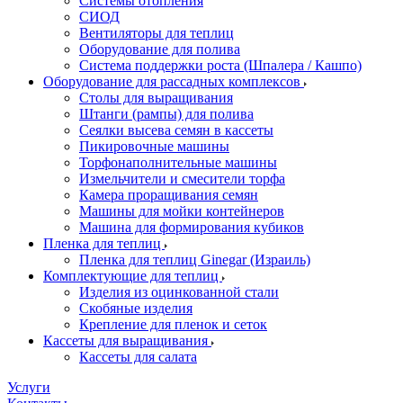
Системы отопления
СИОД
Вентиляторы для теплиц
Оборудование для полива
Система поддержки роста (Шпалера / Кашпо)
Оборудование для рассадных комплексов
Столы для выращивания
Штанги (рампы) для полива
Сеялки высева семян в кассеты
Пикировочные машины
Торфонаполнительные машины
Измельчители и смесители торфа
Камера проращивания семян
Машины для мойки контейнеров
Машина для формирования кубиков
Пленка для теплиц
Пленка для теплиц Ginegar (Израиль)
Комплектующие для теплиц
Изделия из оцинкованной стали
Скобяные изделия
Крепление для пленок и сеток
Кассеты для выращивания
Кассеты для салата
Услуги